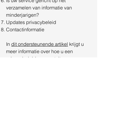
Is uw service gericht op het
verzamelen van informatie van
minderjarigen?
Updates privacybeleid
Contactinformatie
In
dit ondersteunende artikel
krijgt u
meer informatie over hoe u een
privacybeleid samenstelt.
De uitleg en informatie die hierin wordt
gegeven betreft echter enkel uitleg,
informatie en voorbeelden in algemene
zin. U dient dit artikel niet te
interpreteren als juridisch advies of als
aanbevelingen omtrent hetgeen u
daadwerkelijk zou moeten doen. We
raden u aan juridisch advies in te
winnen voor het verkrijgen van inzicht
en om u te helpen bij het opstellen van